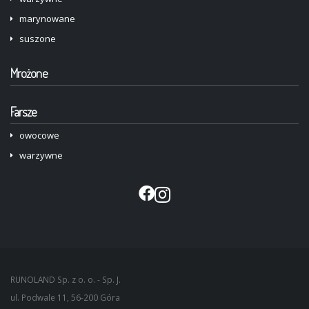
marynowane
suszone
Mrożone
Farsze
owocowe
warzywne
RUNOLAND Sp. z o. o. - Sp. J.
ul. Podwale 11,
56-200
Góra