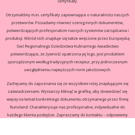
certyfikaty.
Otrzymaliśmy m.in. certyfikaty zapewniające o naturalności naszych
przetworów. Posiadamy również szereg innych dokumentów,
potwierdzających profesjonalizm naszych systemów zarządzania i
produkcji. Wśród nich znajduje się także wręczone przez Europejską
Sieć Regionalnego Dziedzictwa Kulinarnego świadectwo
potwierdzające, że żywność opatrzona jej logo, jest produktem
sporządzonym według tradycyjnych receptur, przy jednoczesnym
uwzględnieniu najwyższych norm jakościowych.
Zachęcamy do zapoznania się ze wszystkimi niżej znajdującymi się
zaświadczeniami. Wystarczy kliknąć w grafikę, aby dowiedzieć się
więcej na temat konkretnego dokumentu otrzymanego przez firmę
Runoland. Charakteryzuje nas profesjonalne, indywidualne do
każdego klienta podejście. Zapraszamy do kontaktu – odpowiemy
na wszelkie wątpliwości i pytania, aby najlepiej spełnić wszystkie
potrzeby i oczekiwania.