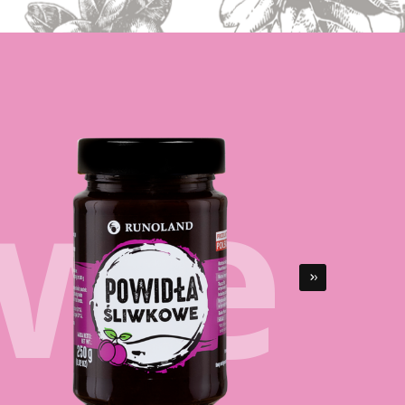
owe
›