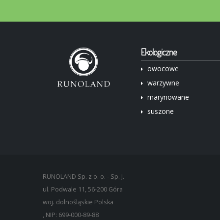
Ekologiczne
owocowe
warzywne
marynowane
suszone
RUNOLAND Sp. z o. o. - Sp. J.
ul. Podwale 11,
56-200
Góra
woj. dolnośląskie
Polska
, NIP: 699-000-89-88