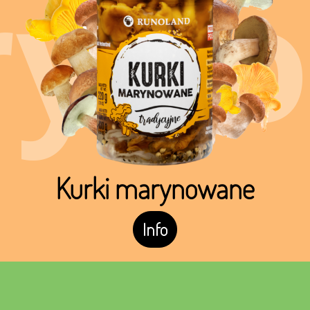
ryn
Kurki marynowane
Info