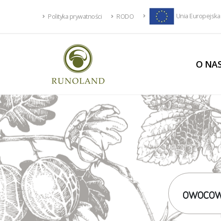
Unia Europejska
Polityka prywatności
RODO
O NA
owoco