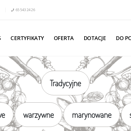
65 543 24 26
S
CERTYFIKATY
OFERTA
DOTACJE
DO P
Tradycyjne
we
warzywne
marynowane