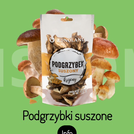
uszo
Podgrzybki suszone
Info