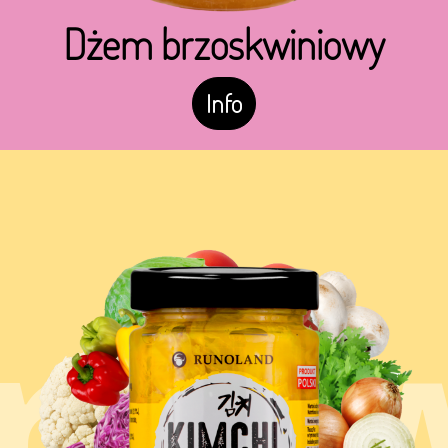
Dżem brzoskwiniowy
Info
rzy