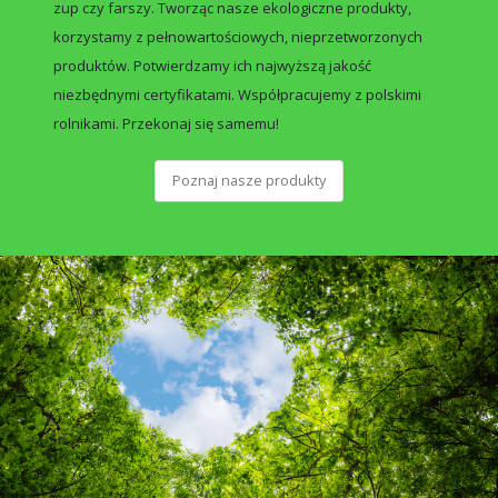
zup czy farszy. Tworząc nasze ekologiczne produkty,
korzystamy z pełnowartościowych, nieprzetworzonych
produktów. Potwierdzamy ich najwyższą jakość
niezbędnymi certyfikatami. Współpracujemy z polskimi
rolnikami. Przekonaj się samemu!
Poznaj nasze produkty