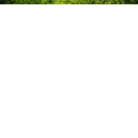
TRADYCYJNE
Proponujemy Państwu tradycyjne produkty - zdrowe
przetwory owocowe i warzywne, które idealnie nadają się
jako składniki do dań lub przekąsek. W ofercie znajdują
się również suszone i marynowane grzyby. Dbamy o
wartości odżywcze, więc do naszych wyrobów nie
dodajemy sztucznych aromatów ani konserwantów.
Spróbuj naszych wyrobów tradycyjnych!
Poznaj nasze produkty