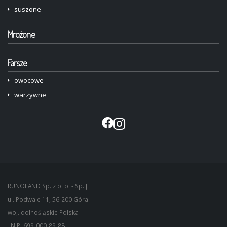
suszone
Mrożone
Farsze
owocowe
warzywne
RUNOLAND Sp. z o. o. - Sp. J.
ul. Podwale 11,
56-200
Góra
woj. dolnośląskie
Polska
, NIP: 699-000-89-88