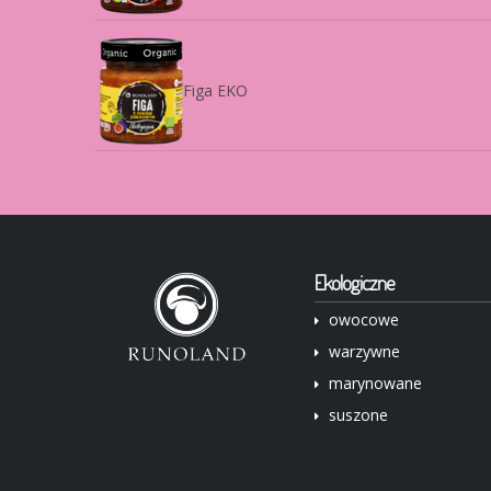
Figa EKO
Ekologiczne
owocowe
warzywne
marynowane
suszone