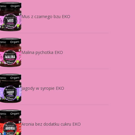
Mus z czarnego bzu EKO
Malina pychotka EKO
Jagody w syropie EKO
Aronia bez dodatku cukru EKO