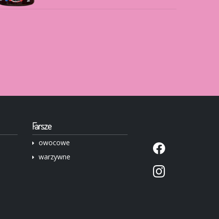
Farsze
owocowe
warzywne