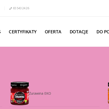
65 543 24 26
S
CERTYFIKATY
OFERTA
DOTACJE
DO P
Żurawina EKO