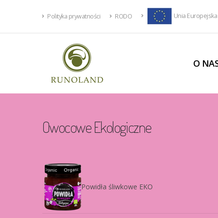
Unia Europejska
Polityka prywatności
RODO
O NA
Owocowe
Ekologiczne
Powidła śliwkowe EKO