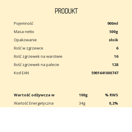
PRODUKT
Pojemność
900ml
Masa netto
500g
Opakowanie
słoik
Ilość w zgrzewce
6
Ilość zgrzewek na warstwie
16
Ilość zgrzewek na palecie
128
Kod EAN
5901641000747
Wartość odżywcza w
100g
% RWS
Wartość Energetyczna
34g
0,2%
Tłuszcz
0,25g
0%
w tym kwasy tłuszczowe nasycone
0,05
0%
Węglowodany
6,9g
0,2%