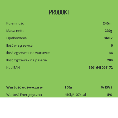
PRODUKT
Pojemność
246ml
Masa netto
220g
Opakowanie
słoik
Ilość w zgrzewce
6
Ilość zgrzewek na warstwie
36
Ilość zgrzewek na palecie
288
Kod EAN
5901641004172
Wartość odżywcza w
100g
% RWS
Wartość Energetyczna
450kJ/107kcal
5%
Tłuszcz
0,2g
0%
w tym kwasy tłuszczowe nasycone
0,1g
0%
Węglowodany
28g
11%