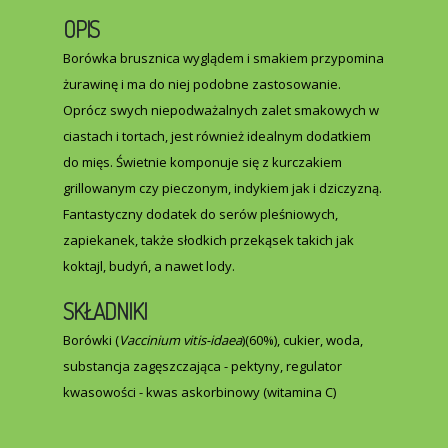
OPIS
Borówka brusznica wyglądem i smakiem przypomina
żurawinę i ma do niej podobne zastosowanie.
Oprócz swych niepodważalnych zalet smakowych w
ciastach i tortach, jest również idealnym dodatkiem
do mięs. Świetnie komponuje się z kurczakiem
grillowanym czy pieczonym, indykiem jak i dziczyzną.
Fantastyczny dodatek do serów pleśniowych,
zapiekanek, także słodkich przekąsek takich jak
koktajl, budyń, a nawet lody.
SKŁADNIKI
Borówki (
Vaccinium vitis-idaea
)(60%), cukier, woda,
substancja zagęszczająca - pektyny, regulator
kwasowości - kwas askorbinowy (witamina C)